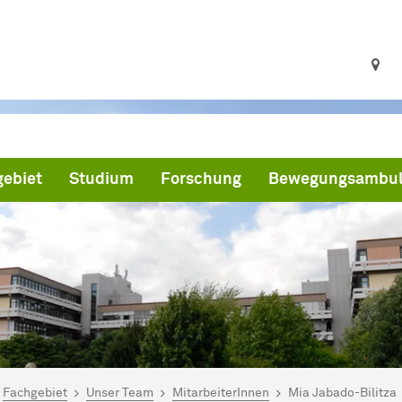
ebiet
Studium
Forschung
Bewegungsambul
ind hier:
artseite
Fachgebiet
Unser Team
MitarbeiterInnen
Mia Jabado-Bilitza