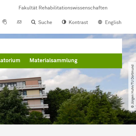
Fakultät Rehabilitationswissenschaften
Suche
Kontrast
English
atorium
Materialsammlung
© Jürgen Huhn​/​TU Dortmund