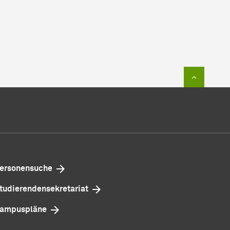
Zum Sei
ersonensuche
tudierendensekretariat
ampuspläne