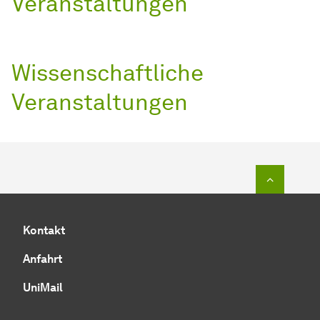
Veranstaltungen
Wissenschaftliche
Veranstaltungen
Zum Seit
Kontakt
Anfahrt
UniMail